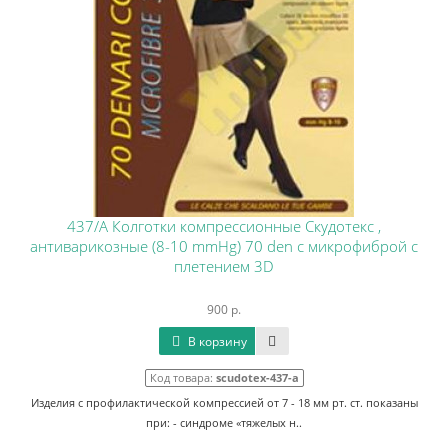
437/А Колготки компрессионные Скудотекс ,
антиварикозные (8-10 mmHg) 70 den с микрофиброй с
плетением 3D
900 р.
В корзину
Код товара:
scudotex-437-a
Изделия с профилактической компрессией от 7 - 18 мм рт. ст. показаны
при: - синдроме «тяжелых н..