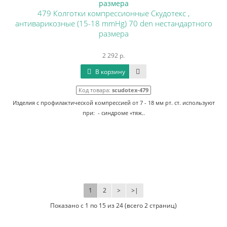
479 Колготки компрессионные Скудотекс ,
антиварикозные (15-18 mmHg) 70 den нестандартного
размера
2 292 р.
В корзину
Код товара:
scudotex-479
Изделия с профилактической компрессией от 7 - 18 мм рт. ст. используют
при: - синдроме «тяж..
1
2
>
>|
Показано с 1 по 15 из 24 (всего 2 страниц)