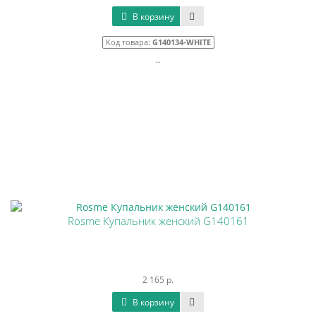
В корзину
Код товара:
G140134-WHITE
..
Rosme Купальник женский G140161
2 165 р.
В корзину