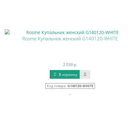
Rosme Купальник женский G140120-WHITE
2 039 р.
В корзину
Код товара:
G140120-WHITE
..