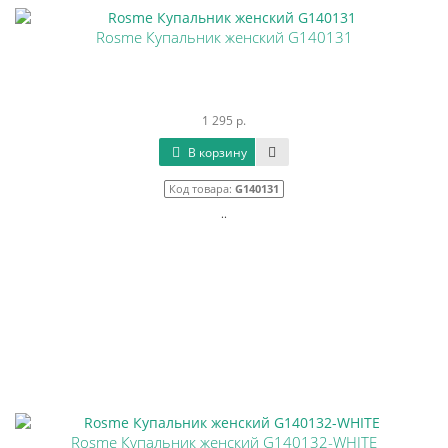
Rosme Купальник женский G140131
1 295 р.
В корзину
Код товара:
G140131
..
Rosme Купальник женский G140132-WHITE