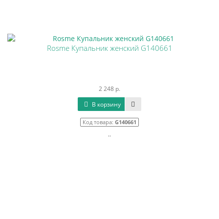
Rosme Купальник женский G140661
2 248 р.
В корзину
Код товара:
G140661
..