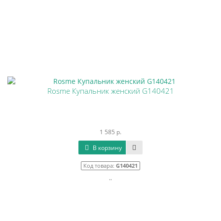
Rosme Купальник женский G140421
1 585 р.
В корзину
Код товара:
G140421
..