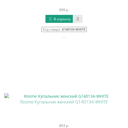
999 р.
В корзину
Код товара:
G140133-WHITE
..
Rosme Купальник женский G140134-WHITE
803 р.