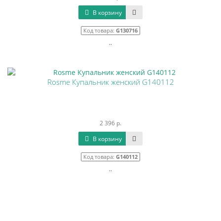
В корзину
Код товара:
G130716
..
Rosme Купальник женский G140112
2 396 р.
В корзину
Код товара:
G140112
..