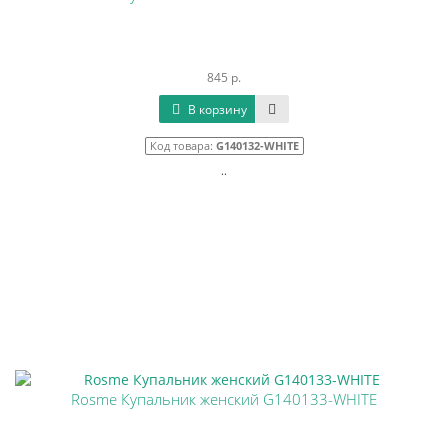
845 р.
В корзину
Код товара:
G140132-WHITE
..
Rosme Купальник женский G140133-WHITE