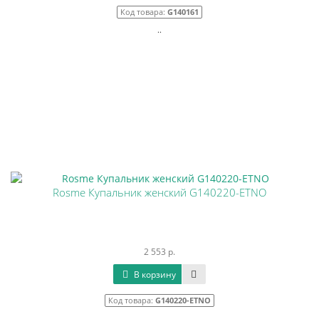
Код товара:
G140161
..
Rosme Купальник женский G140220-ETNO
2 553 р.
В корзину
Код товара:
G140220-ETNO
..