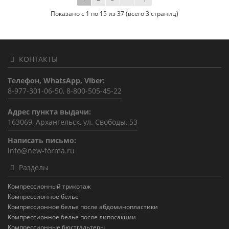
Показано с 1 по 15 из 37 (всего 3 страниц)
КОНТАКТЫ
Телефон, WhatsApp, Viber:
8-977-301-06-50, 8-800-505-45-22
Адрес пункта выдачи:
163069, Архангельск, ул. Свободы, 53
Написать письмо:
info@new-forma.ru
Разделы
Компрессионный трикотаж
Компрессионное белье
Компрессионное белье после абдоминопластики
Компрессионное белье после липосакции
Компрессионные бюстгальтеры