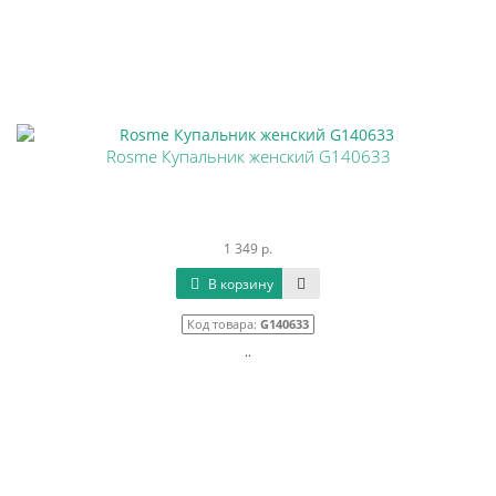
Rosme Купальник женский G140633
1 349 р.
В корзину
Код товара:
G140633
..