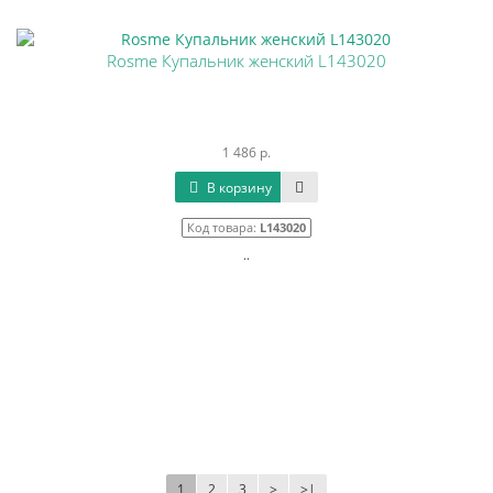
Rosme Купальник женский L143020
1 486 р.
В корзину
Код товара:
L143020
..
1
2
3
>
>|